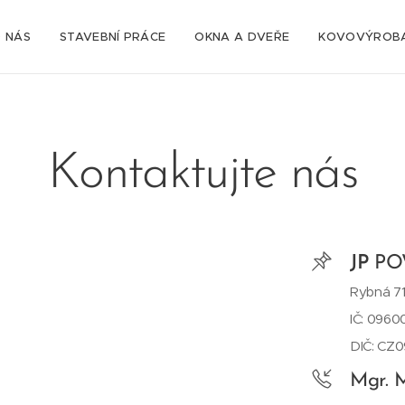
 NÁS
STAVEBNÍ PRÁCE
OKNA A DVEŘE
KOVOVÝROB
Kontaktujte nás
JP
POW
Rybná 71
IČ: 096
DIČ: CZ
Mgr. M