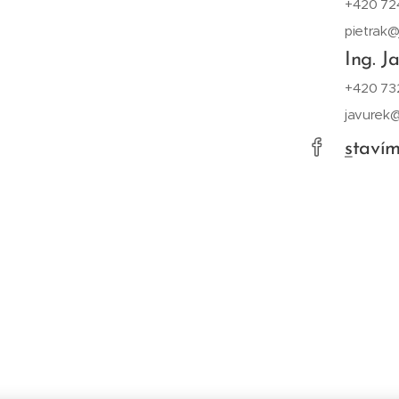
+420 72
pietrak@
Ing. J
+420 73
javurek
s
taví