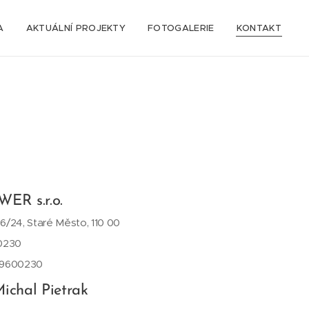
A
AKTUÁLNÍ PROJEKTY
FOTOGALERIE
KONTAKT
ER s.r.o.
6/24, Staré Město, 110 00
00230
09600230
ichal Pietrak