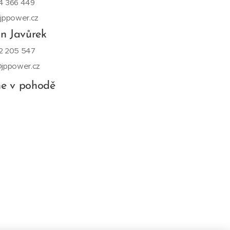
4 366 449
jppower.cz
an Javůrek
2 205 547
@jppower.cz
me v pohodě